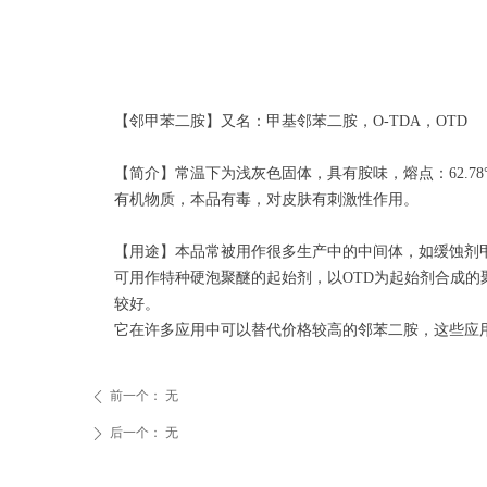
【邻甲苯二胺】又名：甲基邻苯二胺，O-TDA，OTD
【简介】常温下为浅灰色固体，具有胺味，熔点：62.78
有机物质，本品有毒，对皮肤有刺激性作用。
【用途】本品常被用作很多生产中的中间体，如缓蚀剂甲
可用作特种硬泡聚醚的起始剂，以OTD为起始剂合成
较好。
它在许多应用中可以替代价格较高的邻苯二胺，这些应
前一个：
无
ꄴ
后一个：
无
ꄲ