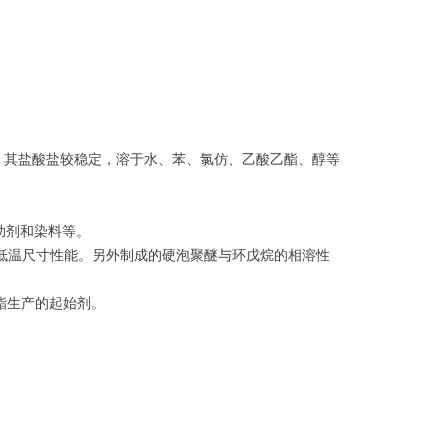
快变色，其盐酸盐较稳定，溶于水、苯、氯仿、乙酸乙酯、醇等
助剂和染料等。
低温尺寸性能。另外制成的硬泡聚醚与环戊烷的相溶性
酯生产的起始剂。