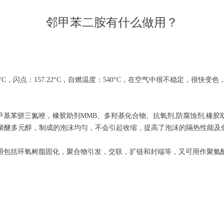
邻甲苯二胺有什么做用？
°C，闪点：157.22°C，自燃温度：540°C，在空气中很不稳定，很
基苯骈三氮唑，橡胶助剂MMB、多羟基化合物、抗氧剂,防腐蚀剂,橡胶
的聚醚多元醇，制成的泡沫均匀，不会引起收缩，提高了泡沫的隔热性能及
用包括环氧树脂固化，聚合物引发，交联，扩链和封端等，又可用作聚氨